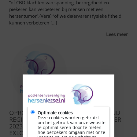
“of CBD klachten van spanning, bezorgdheid en
piekeren kan verbeteren bij mensen met een
hersentumor”.(Vera) “of we de(ervaren) fysieke fitheid
kunnen verbeteren […]
Lees meer
OPROEP ZELFMANAGEMENT WEEKEND
Optimale cookies
Deze cookies worden gebruikt
REGIO NOORD OP 3, 4 en 5 NOVEMBER
om het gebruik van onze website
2023 IN HOTEL DE HUNZEBERGEN IN
te optimaliseren door te meten
EXLOO!
hoe bezoekers omgaan met onze