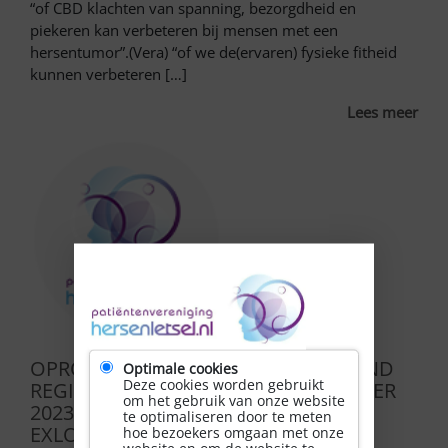
“of CBD klachten van spanning, bezorgdheid en
piekeren kan verbeteren bij mensen met een
hersentumor”.(Vera) “of we de(ervaren) fysieke fitheid
kunnen verbeteren […]
Lees meer
OPROEP ZELFMANAGEMENT WEEKEND
Optimale cookies
Deze cookies worden gebruikt
REGIO NOORD OP 3, 4 en 5 NOVEMBER
om het gebruik van onze website
2023 IN HOTEL DE HUNZEBERGEN IN
te optimaliseren door te meten
EXLOO!
hoe bezoekers omgaan met onze