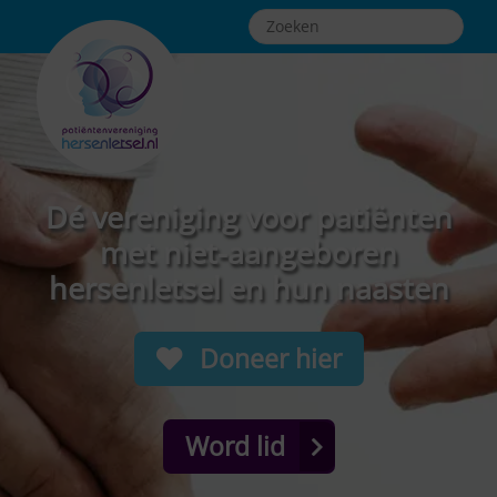
Dé vereniging voor patiënten
met niet-aangeboren
hersenletsel en hun naasten
Doneer hier
Word lid