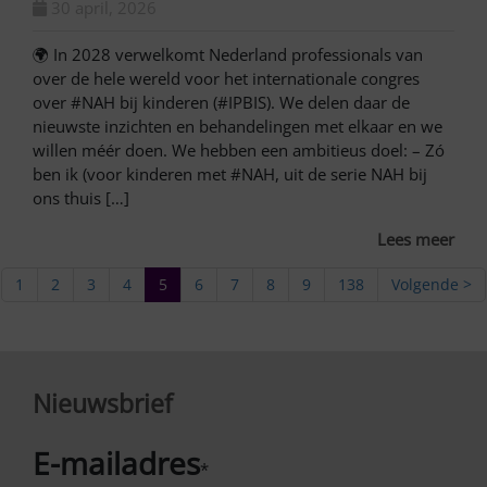
30 april, 2026
🌍 In 2028 verwelkomt Nederland professionals van
over de hele wereld voor het internationale congres
over #NAH bij kinderen (#IPBIS). We delen daar de
nieuwste inzichten en behandelingen met elkaar en we
willen méér doen. We hebben een ambitieus doel: – Zó
ben ik (voor kinderen met #NAH, uit de serie NAH bij
ons thuis […]
Lees meer
1
2
3
4
5
6
7
8
9
138
Volgende >
Nieuwsbrief
E-mailadres
*