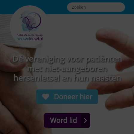
Dé vereniging voor patiënten
met niet-aangeboren
hersenletsel en hun naasten
Doneer hier
Word lid