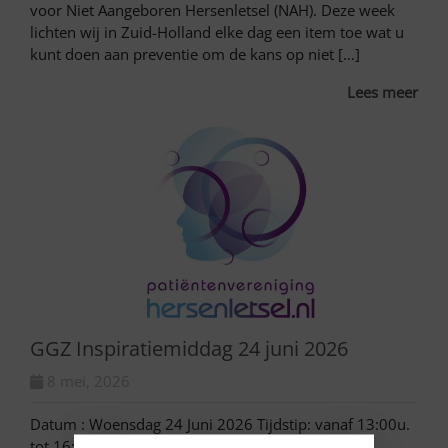
voor Niet Aangeboren Hersenletsel (NAH). Deze week
lichten wij in Zuid-Holland elke dag een item toe wat u
kunt doen aan preventie om de kans op niet […]
Lees meer
GGZ Inspiratiemiddag 24 juni 2026
8 mei, 2026
Datum : Woensdag 24 Juni 2026 Tijdstip: vanaf 13:00u.
tot 16:15u. Aanmelden :