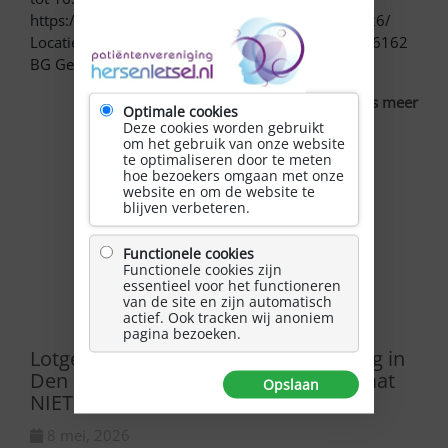
https://ggzinspiratie/inspiratiemiddag-24-juni-2026/
Locatie : Gilde opleiding Dr.H van der Hoffplein 1 6162
BG Geleen
Lees meer
Optimale cookies
Deze cookies worden gebruikt
om het gebruik van onze website
te optimaliseren door te meten
hoe bezoekers omgaan met onze
website en om de website te
blijven verbeteren.
Functionele cookies
Functionele cookies zijn
essentieel voor het functioneren
van de site en zijn automatisch
actief. Ook tracken wij anoniem
pagina bezoeken.
Lotgenotenbijeenkomst in de Sparring in
Den Haag morgen, zaterdag 9 mei, gaat
Opslaan
NIET door!
8 mei, 2026