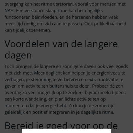
overgang kan het ritme verstoren, vooral voor mensen met
NAH. Een verstoord slaapritme kan het dagelijks
functioneren beïnvloeden, en de hersenen hebben vaak
meer tijd nodig om zich aan te passen. Ook prikkelbaarheid
kan tijdelijk toenemen.
Voordelen van de langere
dagen
Toch brengen de langere en zonnigere dagen ook veel goeds
met zich mee. Meer daglicht kan helpen je energieniveau te
verhogen, je stemming te verbeteren en extra motivatie te
geven om activiteiten buitenshuis te doen. Probeer de zon
overdag zo veel mogelijk op te zoeken, bijvoorbeeld tijdens
een korte wandeling, en plan lichte activiteiten op
momenten dat je energie hebt. Zo kun je de zomertijd
geleidelijk en positief integreren in je dagelijkse ritme.
Bereid je goed voor op de