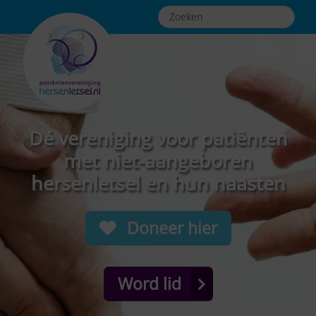
Dé vereniging voor patiënten
met niet-aangeboren
hersenletsel en hun naasten
Doneer hier
Word lid