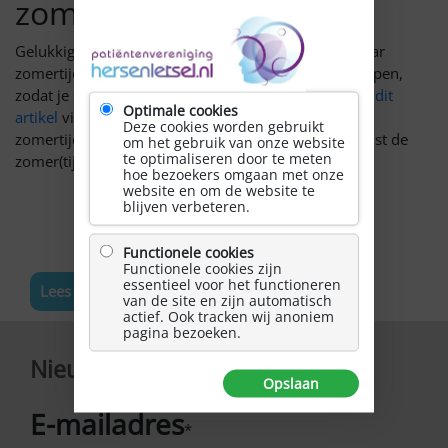
zomertijd
Gelukkig kun je je voorbereiden om de overgang naar
zomertijd met NAH zo soepel mogelijk te laten verlopen,
zodat je snel kunt genieten van de langere dagen. In
dit
Optimale cookies
artikel
vind je praktische tips om te wennen aan de
Deze cookies worden gebruikt
zomertijd met NAH, zodat jij met meer energie en rust de
om het gebruik van onze website
te optimaliseren door te meten
zomer(tijd) tegemoet gaat!
hoe bezoekers omgaan met onze
website en om de website te
blijven verbeteren.
Functionele cookies
Functionele cookies zijn
essentieel voor het functioneren
Lees meer nieuws
van de site en zijn automatisch
actief. Ook tracken wij anoniem
pagina bezoeken.
Nieuwsbrief
Opslaan
E-mailadres
*