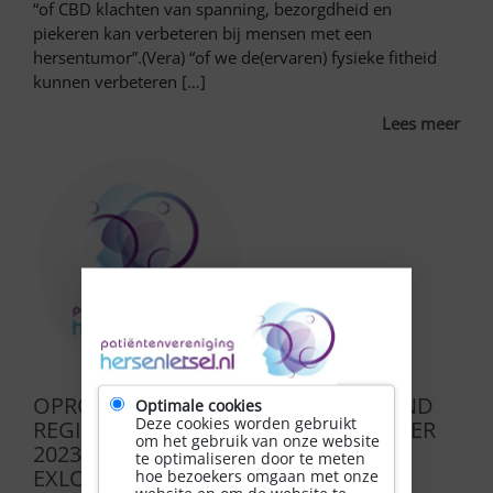
“of CBD klachten van spanning, bezorgdheid en
piekeren kan verbeteren bij mensen met een
hersentumor”.(Vera) “of we de(ervaren) fysieke fitheid
kunnen verbeteren […]
Lees meer
OPROEP ZELFMANAGEMENT WEEKEND
Optimale cookies
Deze cookies worden gebruikt
REGIO NOORD OP 3, 4 en 5 NOVEMBER
om het gebruik van onze website
2023 IN HOTEL DE HUNZEBERGEN IN
te optimaliseren door te meten
EXLOO!
hoe bezoekers omgaan met onze