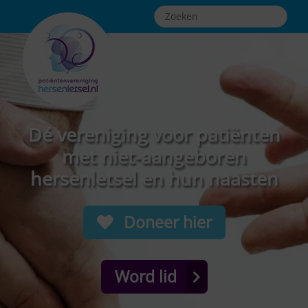
Dé vereniging voor patiënten
met niet-aangeboren
hersenletsel en hun naasten
Doneer hier
Word lid