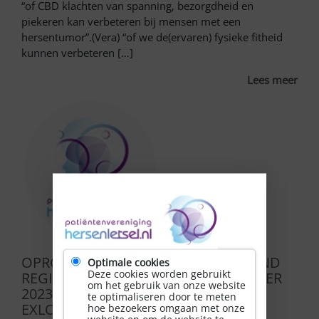
“of CBD klachten van spanning, bezorgdheid en
piekeren kan verbeteren bij mensen met een
hersentumor”.(Vera) “of we de(ervaren) fysieke fitheid
kunnen verbeteren […]
Lees meer
OPROEP ZELFMANAGEMENT WEEKEND
Optimale cookies
Deze cookies worden gebruikt
REGIO NOORD OP 3, 4 en 5 NOVEMBER
om het gebruik van onze website
2023 IN HOTEL DE HUNZEBERGEN IN
te optimaliseren door te meten
EXLOO!
hoe bezoekers omgaan met onze