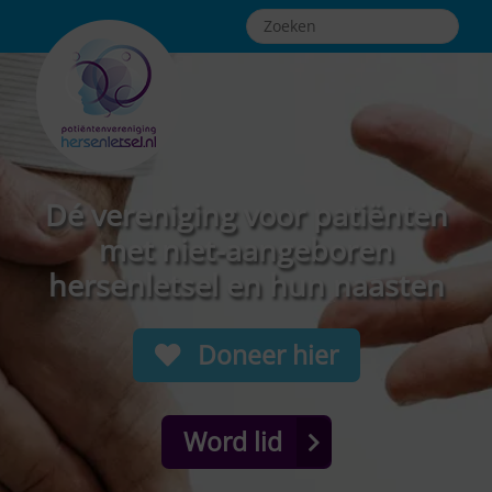
Dé vereniging voor patiënten
met niet-aangeboren
hersenletsel en hun naasten
Doneer hier
Word lid