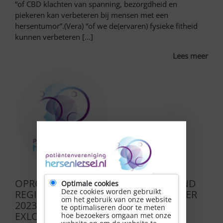
“of CBD klachten van spanning, bezorgdheid en
piekeren kan verbeteren bij mensen met een
hersentumor”.(Vera) “of we de(ervaren) fysieke fitheid
kunnen verbeteren […]
Lees meer
OPROEP ZELFMANAGEMENT WEEKEND
Optimale cookies
Deze cookies worden gebruikt
REGIO NOORD OP 3, 4 en 5 NOVEMBER
om het gebruik van onze website
2023 IN HOTEL DE HUNZEBERGEN IN
te optimaliseren door te meten
EXLOO!
hoe bezoekers omgaan met onze