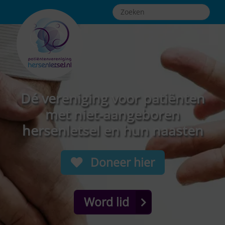
Dé vereniging voor patiënten
met niet-aangeboren
hersenletsel en hun naasten
Doneer hier
Word lid