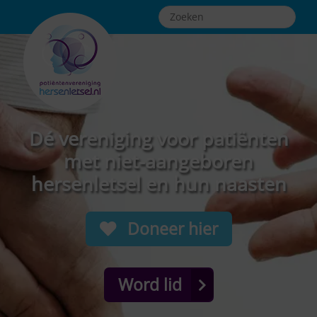
Dé vereniging voor patiënten
met niet-aangeboren
hersenletsel en hun naasten
Doneer hier
Word lid