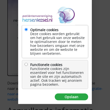
Optimale cookies
Deze cookies worden gebruikt
om het gebruik van onze website
te optimaliseren door te meten
hoe bezoekers omgaan met onze
website en om de website te
blijven verbeteren.
Functionele cookies
Functionele cookies zijn
essentieel voor het functioneren
van de site en zijn automatisch
actief. Ook tracken wij anoniem
Download de brochure Hersenletsel en re-integratie
pagina bezoeken.
naar werk gratis:
Brochure Hersenletsel-en-re-integratie-
naar-werk
of bestel de papieren versie
via onze
Opslaan
webshop
.