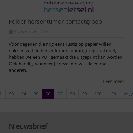
Folder hersentumor contactgroep
4 december, 2021
Voor degenen die nog eens rustig op papier willen
nalezen wat de hersentumor contactgroep zoal doet,
hebben we een PDF gemaakt die uitgeprint kan worden.
Ook handig, wanneer je deze info wilt delen met
anderen.
Lees meer
2
93
94
95
96
97
98
99
100
138
Volg
Nieuwsbrief