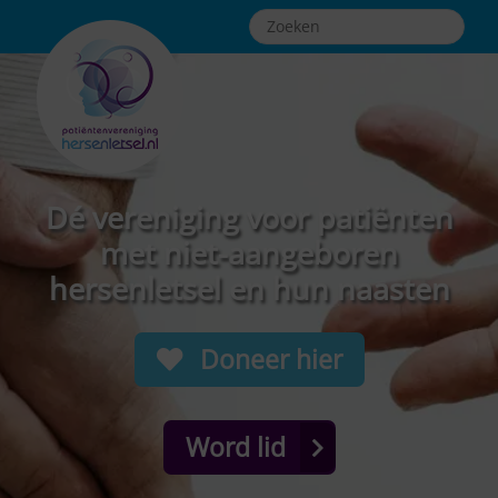
Dé vereniging voor patiënten
met niet-aangeboren
hersenletsel en hun naasten
Doneer hier
Word lid