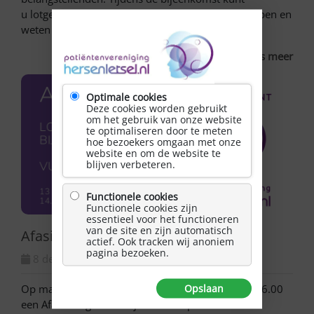
u lotgenoten ontmoeten die ook hersenletsel hebben en
weten waar u het over heeft. Om […]
Lees meer
Optimale cookies
Deze cookies worden gebruikt
om het gebruik van onze website
te optimaliseren door te meten
hoe bezoekers omgaan met onze
website en om de website te
blijven verbeteren.
Functionele cookies
Functionele cookies zijn
essentieel voor het functioneren
van de site en zijn automatisch
Afasie lotgenotenbijeenkomst Vught
actief. Ook tracken wij anoniem
pagina bezoeken.
8 december, 2021
Op maandag 13 december a.s. zal van 14.00 tot 16.00
Opslaan
een Afasie lotgenotenbijeenkomst plaatsvinden in