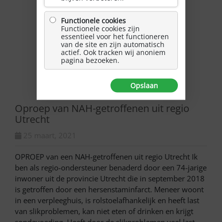
Functionele cookies
Functionele cookies zijn
essentieel voor het functioneren
van de site en zijn automatisch
actief. Ook tracken wij anoniem
pagina bezoeken.
Opslaan
Oproep van NAH-getroffenen uit regio
Utrecht
25 maart, 2021
OPROEP van een NAH-getroffenen uit regio Utrecht Ik
ben als regio-ondersteuner benaderd door een 74-jarige
inwoner uit de provincie Utrecht die in september 2018
is getroffen door een hersenstaminfarct. Meneer woont
in een verpleeghuis, is rolstoelafhankelijk en heeft last
van slikproblemen, kan niet eten of drinken en krijgt