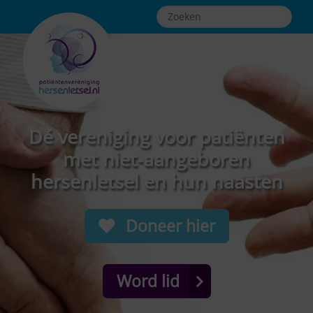
Dé vereniging voor patiënten
met niet-aangeboren
hersenletsel en hun naasten
Doneer hier
Word lid