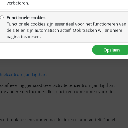
zorgers
verbeteren.
mst plaats voor mantelzorgers met een naaste met NAH.
Functionele cookies
deze bijeenkomst aan bod. Hierover lees je meer in de
Functionele cookies zijn essentieel voor het functioneren van
de site en zijn automatisch actief. Ook tracken wij anoniem
pagina bezoeken.
j Van der Valk in Assen. Deze kerstbrunch was ontzettend
Opslaan
kt in haar verslag terug op deze ochtend.
tselcentrum Jan Ligthart
astaflevering gemaakt over activiteitencentrum Jan Ligthart
 de andere deelnemers die in het centrum komen voor de
 een breuk tussen voor en na.’ In deze column vertelt Daniël