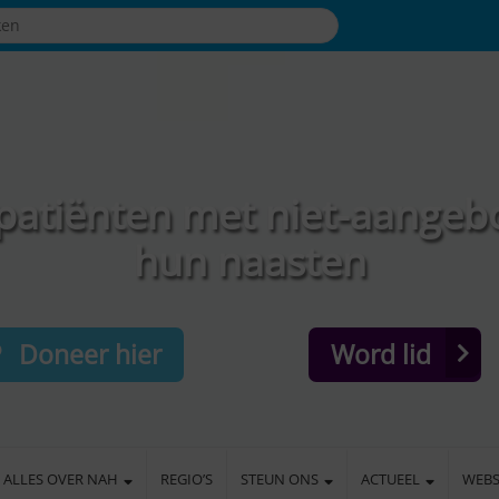
patiënten met niet-aangeb
hun naasten
Doneer hier
Word lid
ALLES OVER NAH
REGIO’S
STEUN ONS
ACTUEEL
WEB