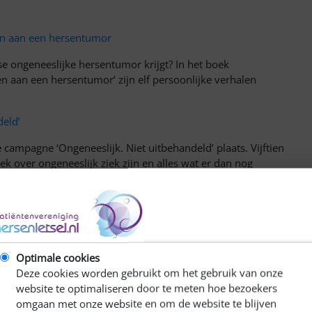
en aan een hersentumor
ose ongeneeslijke hersentumor krijgt? In het boek
n aan een hersentumor’ zijn elf persoonlijke verhalen
deld’
 campagne ‘Ongeneeslijk. Niet uitbehandeld’ plaats. Vijftien
 over ongeneeslijk ziek zijn en alles wat er dan nog
gne.
t staat online. De voorzitter van de Hersentumor
met twee vrouwen van wie de een een glioom en de ander een
Optimale cookies
r)leven met een hersentumor.
Deze cookies worden gebruikt om het gebruik van onze
website te optimaliseren door te meten hoe bezoekers
omgaan met onze website en om de website te blijven