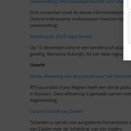
Samenvatting informatiebijeenkomst voor mantel
Eind november vond de eerste informatiebijeenko
Diverse interessante onderwerpen kwamen tijdens 
samenvatting.
Kerstbrunch 2023 regio Noord
Op 15 december vond er een kerstbrunch plaats bi
gezellig. Marianne Rubingh, lid van deze regio, bli
Utrecht
Derde aflevering van de podcast over het hersenle
RTV-journalist Frans Regtien heeft een derde podc
in Bussum. Deze aflevering is gemaakt samen met
dagbesteding.
Column Daniël van Zaalen
‘Scheiden is net als niet-aangeboren hersenletsel;
van Zaalen over de ‘scheiding’ van zijn ouders.