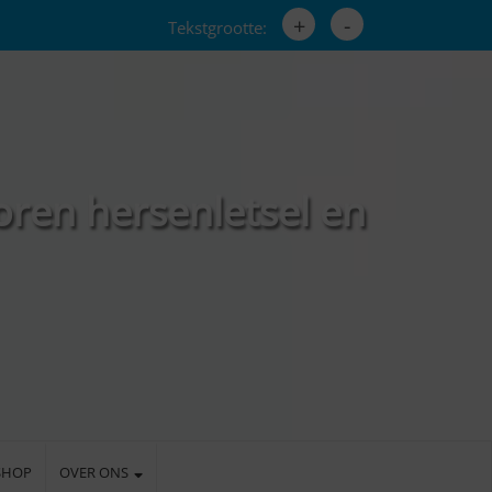
+
-
Tekstgrootte:
oren hersenletsel en
SHOP
OVER ONS