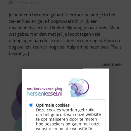
14 mei, 2024
Je hebt een beroerte gehad. Hierdoor beland je in het
ziekenhuis en ga je hoogstwaarschijnlijk een
revalidatietraject in. Uiteindelijk mag je naar huis. Maar
wat gebeurt er dan met je? Je loopt tegen vele
uitdagingen aan die je misschien eerder nog niet waren
opgevallen, toen er nog veel hulp om je heen was. Thuis
begint […]
Lees meer
Optimale cookies
Deze cookies worden gebruikt
om het gebruik van onze website
te optimaliseren door te meten
hoe bezoekers omgaan met onze
website en om de website te