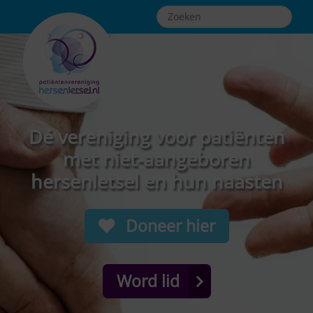
Dé vereniging voor patiënten
met niet-aangeboren
hersenletsel en hun naasten
Doneer hier
Word lid